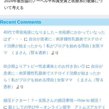
2024年被団協のノーベル平和賞受賞と医療系の被爆につ
いて考える
Recent Comments
40代で帯状疱疹になりました～水疱瘡にかかっていなった
はず・・・
に
自分が患者に：肉芽腫性乳腺炎でステロイ
ド治療が始まったから！私がブログを始める理由 | 女医マ
マ くまさん（腎＆透析）
より
幼少期よりアトピー性皮膚炎とのお付き合い①
に
自分が
患者に：肉芽腫性乳腺炎でステロイド治療が始まったか
ら！私がブログを始める理由 | 女医ママ くまさん（腎＆
透析）
より
婚活ドクター！？～女医さんの婚活事情～How to 婚活！
に
親としての学び中～オンライン留学 アトムズアカデミ