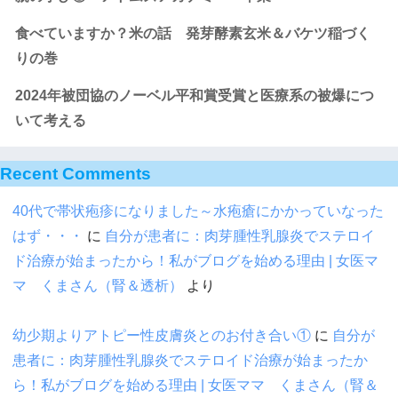
食べていますか？米の話 発芽酵素玄米＆バケツ稲づく
りの巻
2024年被団協のノーベル平和賞受賞と医療系の被爆につ
いて考える
Recent Comments
40代で帯状疱疹になりました～水疱瘡にかかっていなった
はず・・・
に
自分が患者に：肉芽腫性乳腺炎でステロイ
ド治療が始まったから！私がブログを始める理由 | 女医マ
マ くまさん（腎＆透析）
より
幼少期よりアトピー性皮膚炎とのお付き合い①
に
自分が
患者に：肉芽腫性乳腺炎でステロイド治療が始まったか
ら！私がブログを始める理由 | 女医ママ くまさん（腎＆