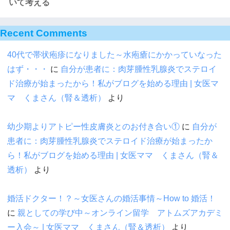
いて考える
Recent Comments
40代で帯状疱疹になりました～水疱瘡にかかっていなった
はず・・・
に
自分が患者に：肉芽腫性乳腺炎でステロイ
ド治療が始まったから！私がブログを始める理由 | 女医マ
マ くまさん（腎＆透析）
より
幼少期よりアトピー性皮膚炎とのお付き合い①
に
自分が
患者に：肉芽腫性乳腺炎でステロイド治療が始まったか
ら！私がブログを始める理由 | 女医ママ くまさん（腎＆
透析）
より
婚活ドクター！？～女医さんの婚活事情～How to 婚活！
に
親としての学び中～オンライン留学 アトムズアカデミ
ー入会～ | 女医ママ くまさん（腎＆透析）
より