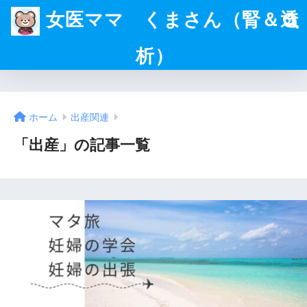
女医ママ くまさん（腎＆透
析）
ホーム
出産関連
「出産」の記事一覧