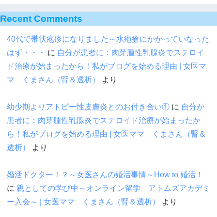
Recent Comments
40代で帯状疱疹になりました～水疱瘡にかかっていなった
はず・・・
に
自分が患者に：肉芽腫性乳腺炎でステロイ
ド治療が始まったから！私がブログを始める理由 | 女医マ
マ くまさん（腎＆透析）
より
幼少期よりアトピー性皮膚炎とのお付き合い①
に
自分が
患者に：肉芽腫性乳腺炎でステロイド治療が始まったか
ら！私がブログを始める理由 | 女医ママ くまさん（腎＆
透析）
より
婚活ドクター！？～女医さんの婚活事情～How to 婚活！
に
親としての学び中～オンライン留学 アトムズアカデミ
ー入会～ | 女医ママ くまさん（腎＆透析）
より