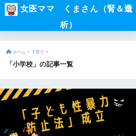
女医ママ くまさん（腎＆透
析）
ホーム
子育て
「小学校」の記事一覧