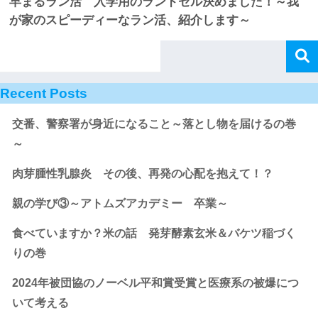
早まるラン活 入学用のランドセル決めました！～我
が家のスピーディーなラン活、紹介します～
Recent Posts
交番、警察署が身近になること～落とし物を届けるの巻
～
肉芽腫性乳腺炎 その後、再発の心配を抱えて！？
親の学び③～アトムズアカデミー 卒業～
食べていますか？米の話 発芽酵素玄米＆バケツ稲づく
りの巻
2024年被団協のノーベル平和賞受賞と医療系の被爆につ
いて考える