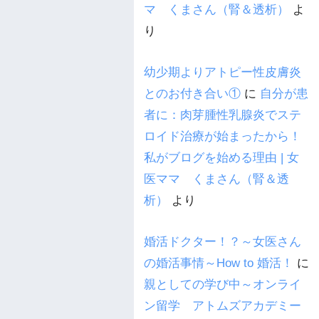
マ くまさん（腎＆透析）
よ
り
幼少期よりアトピー性皮膚炎
とのお付き合い①
に
自分が患
者に：肉芽腫性乳腺炎でステ
ロイド治療が始まったから！
私がブログを始める理由 | 女
医ママ くまさん（腎＆透
析）
より
婚活ドクター！？～女医さん
の婚活事情～How to 婚活！
に
親としての学び中～オンライ
ン留学 アトムズアカデミー