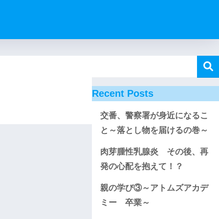
Recent Posts
交番、警察署が身近になるこ
と～落とし物を届けるの巻～
肉芽腫性乳腺炎 その後、再
発の心配を抱えて！？
親の学び③～アトムズアカデ
ミー 卒業～