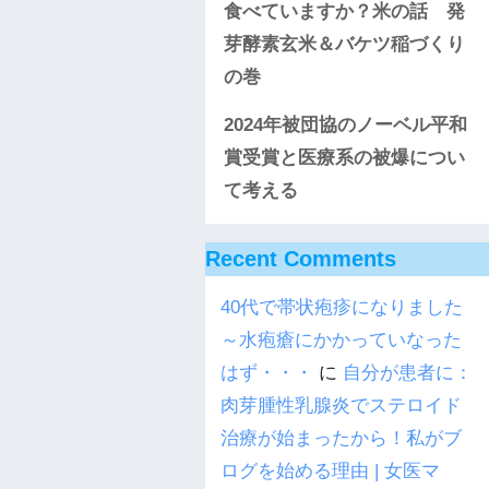
食べていますか？米の話 発
芽酵素玄米＆バケツ稲づくり
の巻
2024年被団協のノーベル平和
賞受賞と医療系の被爆につい
て考える
Recent Comments
40代で帯状疱疹になりました
～水疱瘡にかかっていなった
はず・・・
に
自分が患者に：
肉芽腫性乳腺炎でステロイド
治療が始まったから！私がブ
ログを始める理由 | 女医マ