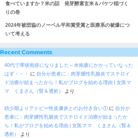
食べていますか？米の話 発芽酵素玄米＆バケツ稲づく
りの巻
2024年被団協のノーベル平和賞受賞と医療系の被爆につ
いて考える
Recent Comments
40代で帯状疱疹になりました～水疱瘡にかかっていなった
はず・・・
に
自分が患者に：肉芽腫性乳腺炎でステロイ
ド治療が始まったから！私がブログを始める理由 | 女医マ
マ くまさん（腎＆透析）
より
幼少期よりアトピー性皮膚炎とのお付き合い①
に
自分が
患者に：肉芽腫性乳腺炎でステロイド治療が始まったか
ら！私がブログを始める理由 | 女医ママ くまさん（腎＆
透析）
より