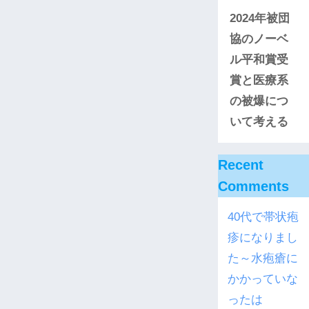
2024年被団
協のノーベ
ル平和賞受
賞と医療系
の被爆につ
いて考える
Recent
Comments
40代で帯状疱
疹になりまし
た～水疱瘡に
かかっていな
ったは