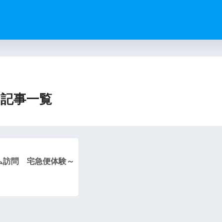
）
記事一覧
ム訪問 宅急便体験～