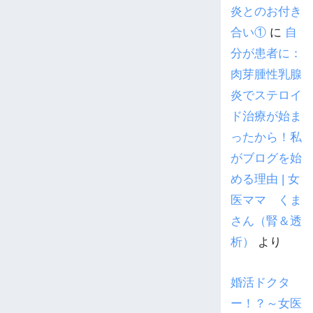
炎とのお付き
合い①
に
自
分が患者に：
肉芽腫性乳腺
炎でステロイ
ド治療が始ま
ったから！私
がブログを始
める理由 | 女
医ママ くま
さん（腎＆透
析）
より
婚活ドクタ
ー！？～女医