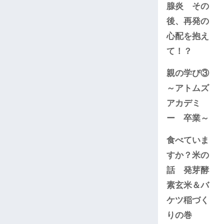
腺炎 その
後、再発の
心配を抱え
て！？
親の学び③
～アトムズ
アカデミ
ー 卒業～
食べていま
すか？米の
話 発芽酵
素玄米＆バ
ケツ稲づく
りの巻