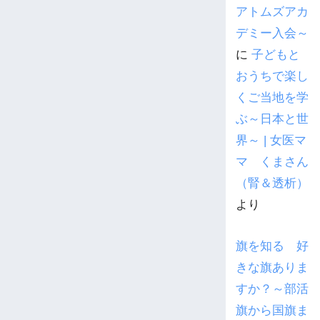
アトムズアカ
デミー入会～
に
子どもと
おうちで楽し
くご当地を学
ぶ～日本と世
界～ | 女医マ
マ くまさん
（腎＆透析）
より
旗を知る 好
きな旗ありま
すか？～部活
旗から国旗ま