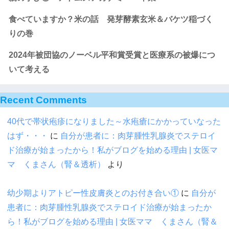
食べていますか？米の話 発芽酵素玄米＆バケツ稲づく
りの巻
2024年被団協のノーベル平和賞受賞と医療系の被爆につ
いて考える
Recent Comments
40代で帯状疱疹になりました～水疱瘡にかかっていなった
はず・・・
に
自分が患者に：肉芽腫性乳腺炎でステロイ
ド治療が始まったから！私がブログを始める理由 | 女医マ
マ くまさん（腎＆透析）
より
幼少期よりアトピー性皮膚炎とのお付き合い①
に
自分が
患者に：肉芽腫性乳腺炎でステロイド治療が始まったか
ら！私がブログを始める理由 | 女医ママ くまさん（腎＆