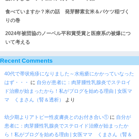
食べていますか？米の話 発芽酵素玄米＆バケツ稲づく
りの巻
2024年被団協のノーベル平和賞受賞と医療系の被爆につ
いて考える
Recent Comments
40代で帯状疱疹になりました～水疱瘡にかかっていなった
はず・・・
に
自分が患者に：肉芽腫性乳腺炎でステロイ
ド治療が始まったから！私がブログを始める理由 | 女医マ
マ くまさん（腎＆透析）
より
幼少期よりアトピー性皮膚炎とのお付き合い①
に
自分が
患者に：肉芽腫性乳腺炎でステロイド治療が始まったか
ら！私がブログを始める理由 | 女医ママ くまさん（腎＆