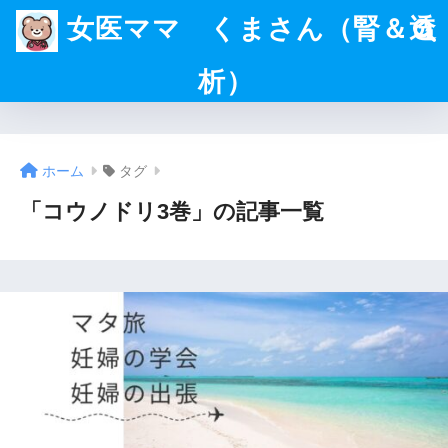
女医ママ くまさん（腎＆透
析）
ホーム
タグ
「コウノドリ3巻」の記事一覧