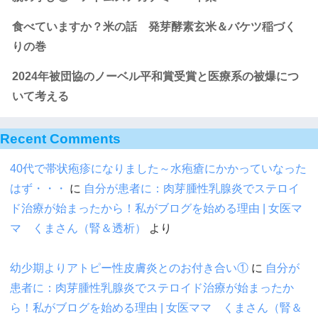
食べていますか？米の話 発芽酵素玄米＆バケツ稲づく
りの巻
2024年被団協のノーベル平和賞受賞と医療系の被爆につ
いて考える
Recent Comments
40代で帯状疱疹になりました～水疱瘡にかかっていなった
はず・・・
に
自分が患者に：肉芽腫性乳腺炎でステロイ
ド治療が始まったから！私がブログを始める理由 | 女医マ
マ くまさん（腎＆透析）
より
幼少期よりアトピー性皮膚炎とのお付き合い①
に
自分が
患者に：肉芽腫性乳腺炎でステロイド治療が始まったか
ら！私がブログを始める理由 | 女医ママ くまさん（腎＆