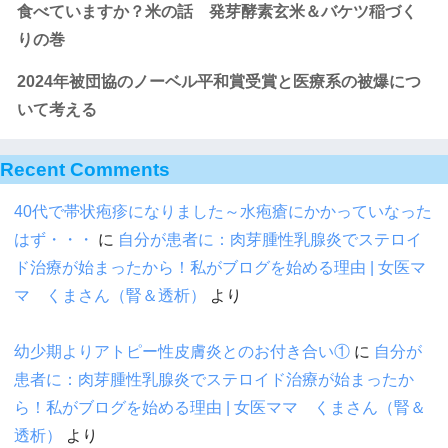
食べていますか？米の話 発芽酵素玄米＆バケツ稲づく
りの巻
2024年被団協のノーベル平和賞受賞と医療系の被爆につ
いて考える
Recent Comments
40代で帯状疱疹になりました～水疱瘡にかかっていなった
はず・・・
に
自分が患者に：肉芽腫性乳腺炎でステロイ
ド治療が始まったから！私がブログを始める理由 | 女医マ
マ くまさん（腎＆透析）
より
幼少期よりアトピー性皮膚炎とのお付き合い①
に
自分が
患者に：肉芽腫性乳腺炎でステロイド治療が始まったか
ら！私がブログを始める理由 | 女医ママ くまさん（腎＆
透析）
より