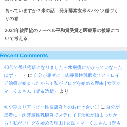
食べていますか？米の話 発芽酵素玄米＆バケツ稲づく
りの巻
2024年被団協のノーベル平和賞受賞と医療系の被爆につ
いて考える
Recent Comments
40代で帯状疱疹になりました～水疱瘡にかかっていなった
はず・・・
に
自分が患者に：肉芽腫性乳腺炎でステロイ
ド治療が始まったから！私がブログを始める理由 | 女医マ
マ くまさん（腎＆透析）
より
幼少期よりアトピー性皮膚炎とのお付き合い①
に
自分が
患者に：肉芽腫性乳腺炎でステロイド治療が始まったか
ら！私がブログを始める理由 | 女医ママ くまさん（腎＆