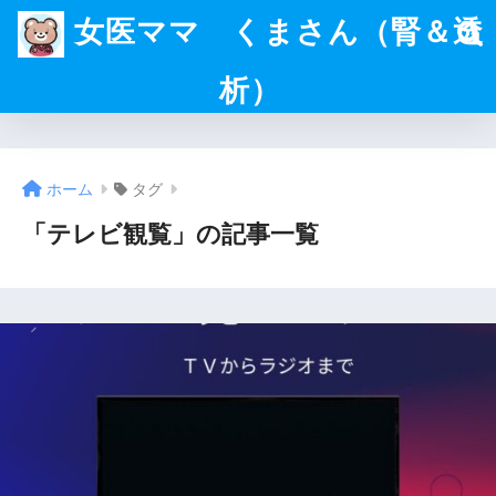
女医ママ くまさん（腎＆透
析）
ホーム
タグ
「テレビ観覧」の記事一覧