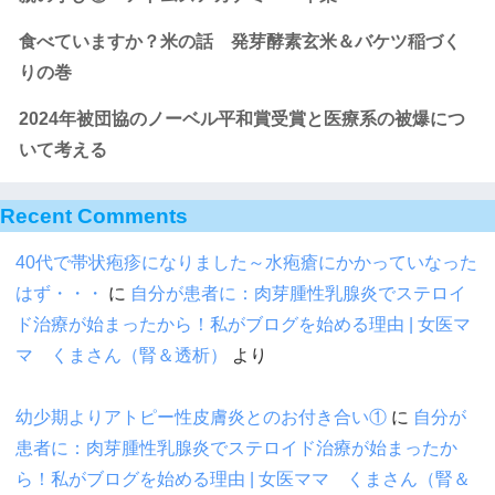
食べていますか？米の話 発芽酵素玄米＆バケツ稲づく
りの巻
2024年被団協のノーベル平和賞受賞と医療系の被爆につ
いて考える
Recent Comments
40代で帯状疱疹になりました～水疱瘡にかかっていなった
はず・・・
に
自分が患者に：肉芽腫性乳腺炎でステロイ
ド治療が始まったから！私がブログを始める理由 | 女医マ
マ くまさん（腎＆透析）
より
幼少期よりアトピー性皮膚炎とのお付き合い①
に
自分が
患者に：肉芽腫性乳腺炎でステロイド治療が始まったか
ら！私がブログを始める理由 | 女医ママ くまさん（腎＆