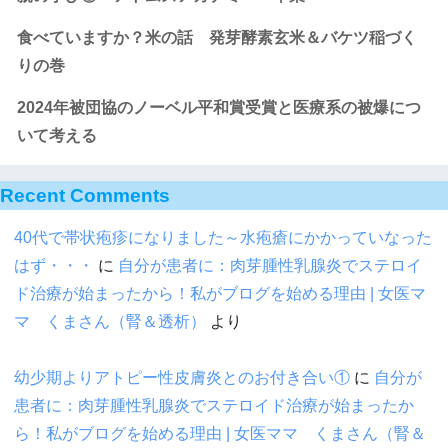
食べていますか？米の話 発芽酵素玄米＆バケツ稲づく
りの巻
2024年被団協のノーベル平和賞受賞と医療系の被爆につ
いて考える
Recent Comments
40代で帯状疱疹になりました～水疱瘡にかかっていなった
はず・・・
に
自分が患者に：肉芽腫性乳腺炎でステロイ
ド治療が始まったから！私がブログを始める理由 | 女医マ
マ くまさん（腎＆透析）
より
幼少期よりアトピー性皮膚炎とのお付き合い①
に
自分が
患者に：肉芽腫性乳腺炎でステロイド治療が始まったか
ら！私がブログを始める理由 | 女医ママ くまさん（腎＆