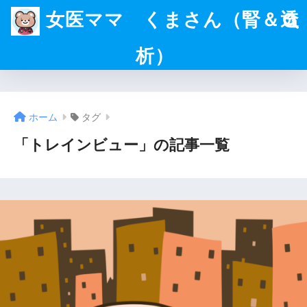
女医ママ くまさん（腎＆透
析）
ホーム
タグ
「トレインビュー」の記事一覧