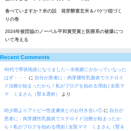
食べていますか？米の話 発芽酵素玄米＆バケツ稲づく
りの巻
2024年被団協のノーベル平和賞受賞と医療系の被爆につ
いて考える
Recent Comments
40代で帯状疱疹になりました～水疱瘡にかかっていなった
はず・・・
に
自分が患者に：肉芽腫性乳腺炎でステロイ
ド治療が始まったから！私がブログを始める理由 | 女医マ
マ くまさん（腎＆透析）
より
幼少期よりアトピー性皮膚炎とのお付き合い①
に
自分が
患者に：肉芽腫性乳腺炎でステロイド治療が始まったか
ら！私がブログを始める理由 | 女医ママ くまさん（腎＆