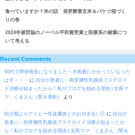
食べていますか？米の話 発芽酵素玄米＆バケツ稲づく
りの巻
2024年被団協のノーベル平和賞受賞と医療系の被爆につ
いて考える
Recent Comments
40代で帯状疱疹になりました～水疱瘡にかかっていなった
はず・・・
に
自分が患者に：肉芽腫性乳腺炎でステロイ
ド治療が始まったから！私がブログを始める理由 | 女医マ
マ くまさん（腎＆透析）
より
幼少期よりアトピー性皮膚炎とのお付き合い①
に
自分が
患者に：肉芽腫性乳腺炎でステロイド治療が始まったか
ら！私がブログを始める理由 | 女医ママ くまさん（腎＆