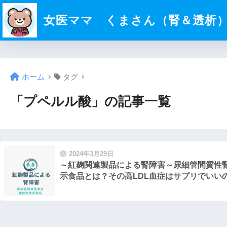
女医ママ くまさん（腎＆透析
ホーム
タグ
「プペルル酸」の記事一覧
2024年3月29日
～紅麹関連製品による腎障害～尿細管間質性
示食品とは？その高LDL血症はサプリでいい