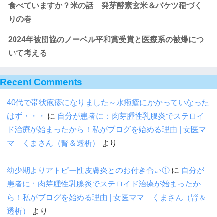
食べていますか？米の話 発芽酵素玄米＆バケツ稲づく
りの巻
2024年被団協のノーベル平和賞受賞と医療系の被爆につ
いて考える
Recent Comments
40代で帯状疱疹になりました～水疱瘡にかかっていなった
はず・・・
に
自分が患者に：肉芽腫性乳腺炎でステロイ
ド治療が始まったから！私がブログを始める理由 | 女医マ
マ くまさん（腎＆透析）
より
幼少期よりアトピー性皮膚炎とのお付き合い①
に
自分が
患者に：肉芽腫性乳腺炎でステロイド治療が始まったか
ら！私がブログを始める理由 | 女医ママ くまさん（腎＆
透析）
より