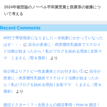
2024年被団協のノーベル平和賞受賞と医療系の被爆につ
いて考える
Recent Comments
40代で帯状疱疹になりました～水疱瘡にかかっていなった
はず・・・
に
自分が患者に：肉芽腫性乳腺炎でステロイ
ド治療が始まったから！私がブログを始める理由 | 女医マ
マ くまさん（腎＆透析）
より
幼少期よりアトピー性皮膚炎とのお付き合い①
に
自分が
患者に：肉芽腫性乳腺炎でステロイド治療が始まったか
ら！私がブログを始める理由 | 女医ママ くまさん（腎＆
透析）
より
婚活ドクター！？～女医さんの婚活事情～How to 婚活！