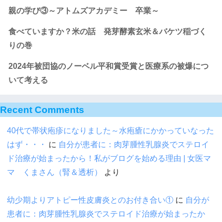
親の学び③～アトムズアカデミー 卒業～
食べていますか？米の話 発芽酵素玄米＆バケツ稲づく
りの巻
2024年被団協のノーベル平和賞受賞と医療系の被爆につ
いて考える
Recent Comments
40代で帯状疱疹になりました～水疱瘡にかかっていなった
はず・・・
に
自分が患者に：肉芽腫性乳腺炎でステロイ
ド治療が始まったから！私がブログを始める理由 | 女医マ
マ くまさん（腎＆透析）
より
幼少期よりアトピー性皮膚炎とのお付き合い①
に
自分が
患者に：肉芽腫性乳腺炎でステロイド治療が始まったか