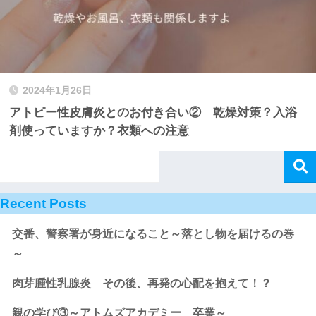
2024年1月26日
アトピー性皮膚炎とのお付き合い② 乾燥対策？入浴
剤使っていますか？衣類への注意
Recent Posts
交番、警察署が身近になること～落とし物を届けるの巻
～
肉芽腫性乳腺炎 その後、再発の心配を抱えて！？
親の学び③～アトムズアカデミー 卒業～