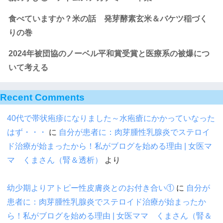
食べていますか？米の話 発芽酵素玄米＆バケツ稲づく
りの巻
2024年被団協のノーベル平和賞受賞と医療系の被爆につ
いて考える
Recent Comments
40代で帯状疱疹になりました～水疱瘡にかかっていなった
はず・・・
に
自分が患者に：肉芽腫性乳腺炎でステロイ
ド治療が始まったから！私がブログを始める理由 | 女医マ
マ くまさん（腎＆透析）
より
幼少期よりアトピー性皮膚炎とのお付き合い①
に
自分が
患者に：肉芽腫性乳腺炎でステロイド治療が始まったか
ら！私がブログを始める理由 | 女医ママ くまさん（腎＆