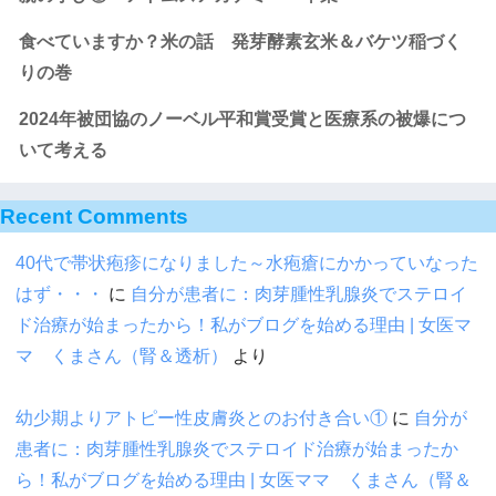
食べていますか？米の話 発芽酵素玄米＆バケツ稲づく
りの巻
2024年被団協のノーベル平和賞受賞と医療系の被爆につ
いて考える
Recent Comments
40代で帯状疱疹になりました～水疱瘡にかかっていなった
はず・・・
に
自分が患者に：肉芽腫性乳腺炎でステロイ
ド治療が始まったから！私がブログを始める理由 | 女医マ
マ くまさん（腎＆透析）
より
幼少期よりアトピー性皮膚炎とのお付き合い①
に
自分が
患者に：肉芽腫性乳腺炎でステロイド治療が始まったか
ら！私がブログを始める理由 | 女医ママ くまさん（腎＆