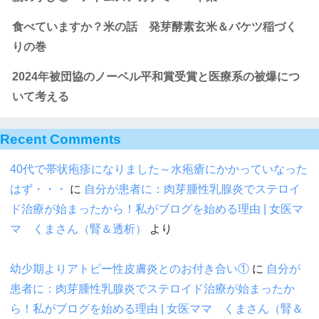
食べていますか？米の話 発芽酵素玄米＆バケツ稲づく
りの巻
2024年被団協のノーベル平和賞受賞と医療系の被爆につ
いて考える
Recent Comments
40代で帯状疱疹になりました～水疱瘡にかかっていなった
はず・・・
に
自分が患者に：肉芽腫性乳腺炎でステロイ
ド治療が始まったから！私がブログを始める理由 | 女医マ
マ くまさん（腎＆透析）
より
幼少期よりアトピー性皮膚炎とのお付き合い①
に
自分が
患者に：肉芽腫性乳腺炎でステロイド治療が始まったか
ら！私がブログを始める理由 | 女医ママ くまさん（腎＆