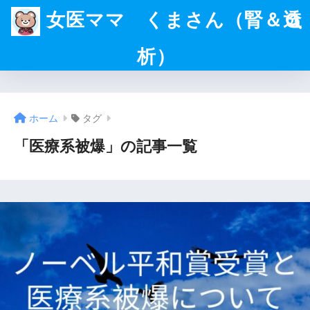
女医ママ くまさん（腎＆透
析）
ホーム
タグ
「医療系被爆」の記事一覧