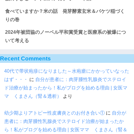
食べていますか？米の話 発芽酵素玄米＆バケツ稲づく
りの巻
2024年被団協のノーベル平和賞受賞と医療系の被爆につ
いて考える
Recent Comments
40代で帯状疱疹になりました～水疱瘡にかかっていなった
はず・・・
に
自分が患者に：肉芽腫性乳腺炎でステロイ
ド治療が始まったから！私がブログを始める理由 | 女医マ
マ くまさん（腎＆透析）
より
幼少期よりアトピー性皮膚炎とのお付き合い①
に
自分が
患者に：肉芽腫性乳腺炎でステロイド治療が始まったか
ら！私がブログを始める理由 | 女医ママ くまさん（腎＆