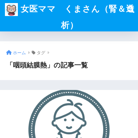
女医ママ くまさん（腎＆透
析）
ホーム
タグ
「咽頭結膜熱」の記事一覧