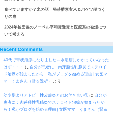
食べていますか？米の話 発芽酵素玄米＆バケツ稲づく
りの巻
2024年被団協のノーベル平和賞受賞と医療系の被爆につ
いて考える
Recent Comments
40代で帯状疱疹になりました～水疱瘡にかかっていなった
はず・・・
に
自分が患者に：肉芽腫性乳腺炎でステロイ
ド治療が始まったから！私がブログを始める理由 | 女医マ
マ くまさん（腎＆透析）
より
幼少期よりアトピー性皮膚炎とのお付き合い①
に
自分が
患者に：肉芽腫性乳腺炎でステロイド治療が始まったか
ら！私がブログを始める理由 | 女医ママ くまさん（腎＆