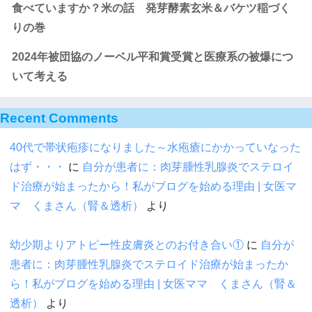
食べていますか？米の話 発芽酵素玄米＆バケツ稲づく
りの巻
2024年被団協のノーベル平和賞受賞と医療系の被爆につ
いて考える
Recent Comments
40代で帯状疱疹になりました～水疱瘡にかかっていなった
はず・・・
に
自分が患者に：肉芽腫性乳腺炎でステロイ
ド治療が始まったから！私がブログを始める理由 | 女医マ
マ くまさん（腎＆透析）
より
幼少期よりアトピー性皮膚炎とのお付き合い①
に
自分が
患者に：肉芽腫性乳腺炎でステロイド治療が始まったか
ら！私がブログを始める理由 | 女医ママ くまさん（腎＆
透析）
より