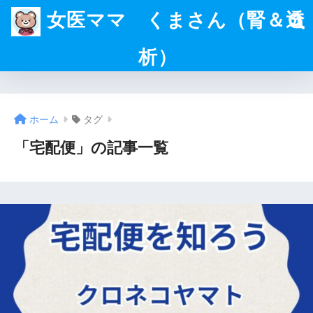
女医ママ くまさん（腎＆透
析）
ホーム
タグ
「宅配便」の記事一覧