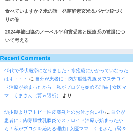
食べていますか？米の話 発芽酵素玄米＆バケツ稲づく
りの巻
2024年被団協のノーベル平和賞受賞と医療系の被爆につ
いて考える
Recent Comments
40代で帯状疱疹になりました～水疱瘡にかかっていなった
はず・・・
に
自分が患者に：肉芽腫性乳腺炎でステロイ
ド治療が始まったから！私がブログを始める理由 | 女医マ
マ くまさん（腎＆透析）
より
幼少期よりアトピー性皮膚炎とのお付き合い①
に
自分が
患者に：肉芽腫性乳腺炎でステロイド治療が始まったか
ら！私がブログを始める理由 | 女医ママ くまさん（腎＆