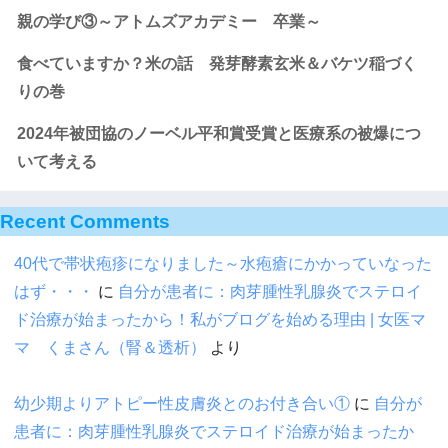
親の学び③～アトムズアカデミー 卒業～
食べていますか？米の話 発芽酵素玄米＆バケツ稲づく
りの巻
2024年被団協のノーベル平和賞受賞と医療系の被爆につ
いて考える
Recent Comments
40代で帯状疱疹になりました～水疱瘡にかかっていなった
はず・・・
に
自分が患者に：肉芽腫性乳腺炎でステロイ
ド治療が始まったから！私がブログを始める理由 | 女医マ
マ くまさん（腎＆透析）
より
幼少期よりアトピー性皮膚炎とのお付き合い①
に
自分が
患者に：肉芽腫性乳腺炎でステロイド治療が始まったか