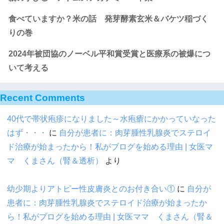
食べていますか？米の話 発芽酵素玄米＆バケツ稲づく
りの巻
2024年被団協のノーベル平和賞受賞と医療系の被爆につ
いて考える
Recent Comments
40代で帯状疱疹になりました～水疱瘡にかかっていなった
はず・・・
に
自分が患者に：肉芽腫性乳腺炎でステロイ
ド治療が始まったから！私がブログを始める理由 | 女医マ
マ くまさん（腎＆透析）
より
幼少期よりアトピー性皮膚炎とのお付き合い①
に
自分が
患者に：肉芽腫性乳腺炎でステロイド治療が始まったか
ら！私がブログを始める理由 | 女医ママ くまさん（腎＆