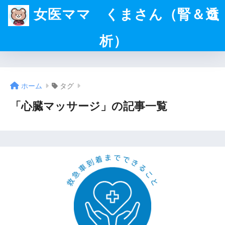
女医ママ くまさん（腎＆透
析）
ホーム
タグ
「心臓マッサージ」の記事一覧