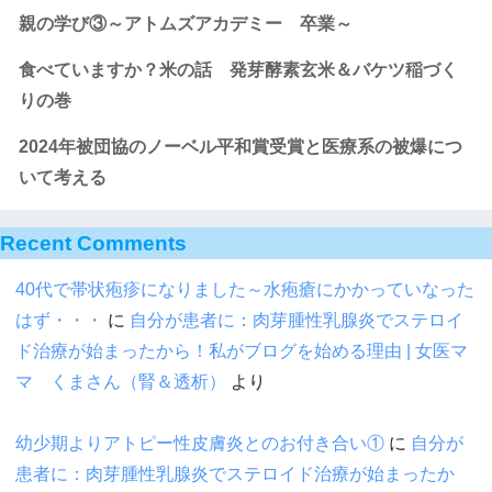
親の学び③～アトムズアカデミー 卒業～
食べていますか？米の話 発芽酵素玄米＆バケツ稲づく
りの巻
2024年被団協のノーベル平和賞受賞と医療系の被爆につ
いて考える
Recent Comments
40代で帯状疱疹になりました～水疱瘡にかかっていなった
はず・・・
に
自分が患者に：肉芽腫性乳腺炎でステロイ
ド治療が始まったから！私がブログを始める理由 | 女医マ
マ くまさん（腎＆透析）
より
幼少期よりアトピー性皮膚炎とのお付き合い①
に
自分が
患者に：肉芽腫性乳腺炎でステロイド治療が始まったか