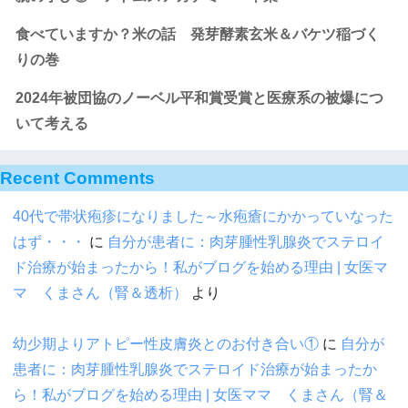
食べていますか？米の話 発芽酵素玄米＆バケツ稲づく
りの巻
2024年被団協のノーベル平和賞受賞と医療系の被爆につ
いて考える
Recent Comments
40代で帯状疱疹になりました～水疱瘡にかかっていなった
はず・・・
に
自分が患者に：肉芽腫性乳腺炎でステロイ
ド治療が始まったから！私がブログを始める理由 | 女医マ
マ くまさん（腎＆透析）
より
幼少期よりアトピー性皮膚炎とのお付き合い①
に
自分が
患者に：肉芽腫性乳腺炎でステロイド治療が始まったか
ら！私がブログを始める理由 | 女医ママ くまさん（腎＆