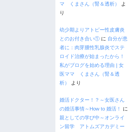
マ くまさん（腎＆透析）
よ
り
幼少期よりアトピー性皮膚炎
とのお付き合い①
に
自分が患
者に：肉芽腫性乳腺炎でステ
ロイド治療が始まったから！
私がブログを始める理由 | 女
医ママ くまさん（腎＆透
析）
より
婚活ドクター！？～女医さん
の婚活事情～How to 婚活！
に
親としての学び中～オンライ
ン留学 アトムズアカデミー