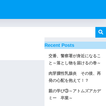
Recent Posts
交番、警察署が身近になるこ
と～落とし物を届けるの巻～
肉芽腫性乳腺炎 その後、再
発の心配を抱えて！？
親の学び③～アトムズアカデ
ミー 卒業～