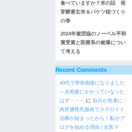
食べていますか？米の話 発
芽酵素玄米＆バケツ稲づくり
の巻
2024年被団協のノーベル平和
賞受賞と医療系の被爆につい
て考える
Recent Comments
40代で帯状疱疹になりました
～水疱瘡にかかっていなった
はず・・・
に
自分が患者に：
肉芽腫性乳腺炎でステロイド
治療が始まったから！私がブ
ログを始める理由 | 女医マ