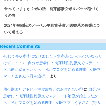
食べていますか？米の話 発芽酵素玄米＆バケツ稲づく
りの巻
2024年被団協のノーベル平和賞受賞と医療系の被爆につ
いて考える
Recent Comments
40代で帯状疱疹になりました～水疱瘡にかかっていなった
はず・・・
に
自分が患者に：肉芽腫性乳腺炎でステロイ
ド治療が始まったから！私がブログを始める理由 | 女医マ
マ くまさん（腎＆透析）
より
幼少期よりアトピー性皮膚炎とのお付き合い①
に
自分が
患者に：肉芽腫性乳腺炎でステロイド治療が始まったか
ら！私がブログを始める理由 | 女医ママ くまさん（腎＆