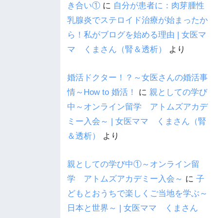
き合い①
に
自分が患者に：肉芽腫性
乳腺炎でステロイド治療が始まったか
ら！私がブログを始める理由 | 女医マ
マ くまさん（腎＆透析）
より
婚活ドクター！？～女医さんの婚活事
情～How to 婚活！
に
親としての学び
中～オンライン留学 アトムズアカデ
ミー入会～ | 女医ママ くまさん（腎
＆透析）
より
親としての学び中①～オンライン留
学 アトムズアカデミー入会～
に
子
どもとおうちで楽しくご当地を学ぶ～
日本と世界～ | 女医ママ くまさん