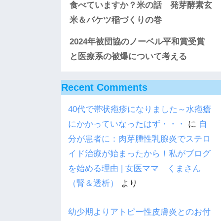
食べていますか？米の話 発芽酵素玄
米＆バケツ稲づくりの巻
2024年被団協のノーベル平和賞受賞
と医療系の被爆について考える
Recent Comments
40代で帯状疱疹になりました～水疱瘡
にかかっていなったはず・・・
に
自
分が患者に：肉芽腫性乳腺炎でステロ
イド治療が始まったから！私がブログ
を始める理由 | 女医ママ くまさん
（腎＆透析）
より
幼少期よりアトピー性皮膚炎とのお付