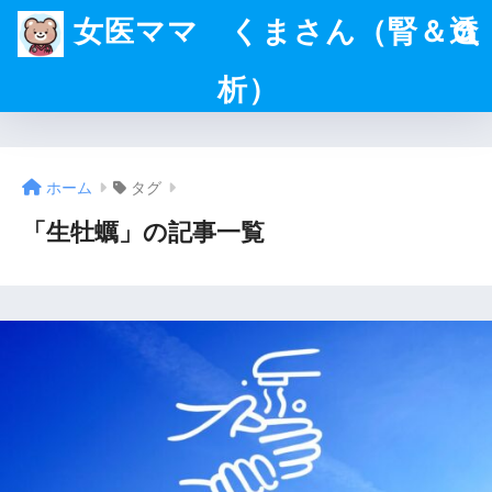
女医ママ くまさん（腎＆透
析）
ホーム
タグ
「生牡蠣」の記事一覧