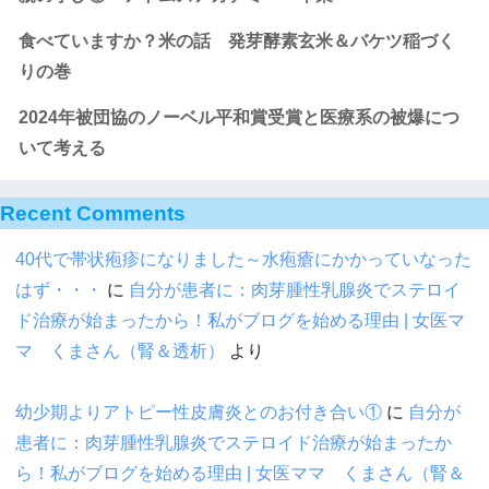
食べていますか？米の話 発芽酵素玄米＆バケツ稲づく
りの巻
2024年被団協のノーベル平和賞受賞と医療系の被爆につ
いて考える
Recent Comments
40代で帯状疱疹になりました～水疱瘡にかかっていなった
はず・・・
に
自分が患者に：肉芽腫性乳腺炎でステロイ
ド治療が始まったから！私がブログを始める理由 | 女医マ
マ くまさん（腎＆透析）
より
幼少期よりアトピー性皮膚炎とのお付き合い①
に
自分が
患者に：肉芽腫性乳腺炎でステロイド治療が始まったか
ら！私がブログを始める理由 | 女医ママ くまさん（腎＆