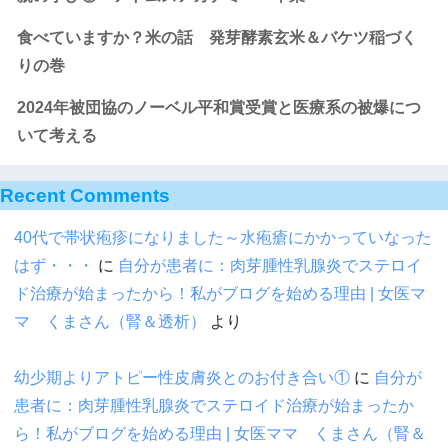
食べていますか？米の話 発芽酵素玄米＆バケツ稲づく
りの巻
2024年被団協のノーベル平和賞受賞と医療系の被爆につ
いて考える
Recent Comments
40代で帯状疱疹になりました～水疱瘡にかかっていなった
はず・・・
に
自分が患者に：肉芽腫性乳腺炎でステロイ
ド治療が始まったから！私がブログを始める理由 | 女医マ
マ くまさん（腎＆透析）
より
幼少期よりアトピー性皮膚炎とのお付き合い①
に
自分が
患者に：肉芽腫性乳腺炎でステロイド治療が始まったか
ら！私がブログを始める理由 | 女医ママ くまさん（腎＆