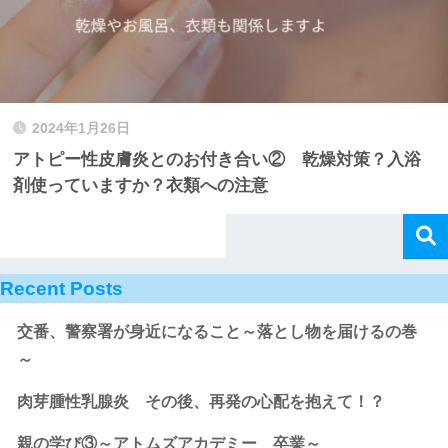
2024年1月26日
アトピー性皮膚炎とのお付き合い② 乾燥対策？入浴
剤使っていますか？衣類への注意
Recent Posts
交番、警察署が身近になること～落とし物を届けるの巻
～
肉芽腫性乳腺炎 その後、再発の心配を抱えて！？
親の学び③～アトムズアカデミー 卒業～