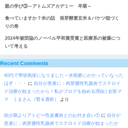
親の学び③～アトムズアカデミー 卒業～
食べていますか？米の話 発芽酵素玄米＆バケツ稲づく
りの巻
2024年被団協のノーベル平和賞受賞と医療系の被爆につ
いて考える
Recent Comments
40代で帯状疱疹になりました～水疱瘡にかかっていなった
はず・・・
に
自分が患者に：肉芽腫性乳腺炎でステロイ
ド治療が始まったから！私がブログを始める理由 | 女医マ
マ くまさん（腎＆透析）
より
幼少期よりアトピー性皮膚炎とのお付き合い①
に
自分が
患者に：肉芽腫性乳腺炎でステロイド治療が始まったか