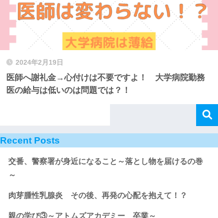
2024年2月19日
医師へ謝礼金→心付けは不要ですよ！ 大学病院勤務
医の給与は低いのは問題では？！
Recent Posts
交番、警察署が身近になること～落とし物を届けるの巻
～
肉芽腫性乳腺炎 その後、再発の心配を抱えて！？
親の学び③～アトムズアカデミー 卒業～