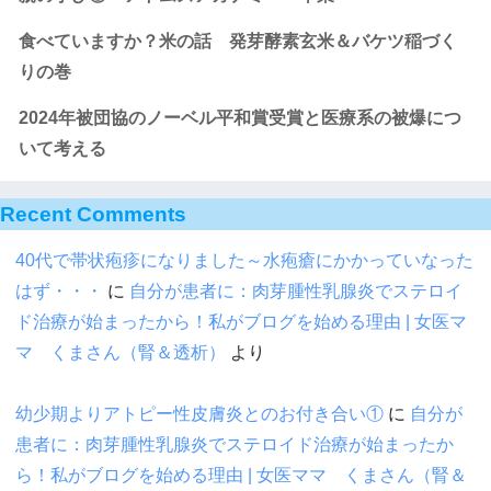
食べていますか？米の話 発芽酵素玄米＆バケツ稲づく
りの巻
2024年被団協のノーベル平和賞受賞と医療系の被爆につ
いて考える
Recent Comments
40代で帯状疱疹になりました～水疱瘡にかかっていなった
はず・・・
に
自分が患者に：肉芽腫性乳腺炎でステロイ
ド治療が始まったから！私がブログを始める理由 | 女医マ
マ くまさん（腎＆透析）
より
幼少期よりアトピー性皮膚炎とのお付き合い①
に
自分が
患者に：肉芽腫性乳腺炎でステロイド治療が始まったか
ら！私がブログを始める理由 | 女医ママ くまさん（腎＆