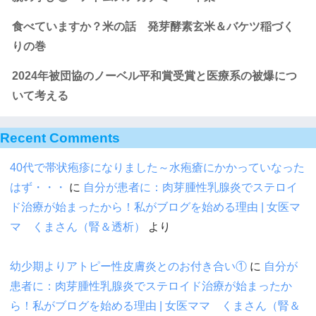
食べていますか？米の話 発芽酵素玄米＆バケツ稲づく
りの巻
2024年被団協のノーベル平和賞受賞と医療系の被爆につ
いて考える
Recent Comments
40代で帯状疱疹になりました～水疱瘡にかかっていなった
はず・・・
に
自分が患者に：肉芽腫性乳腺炎でステロイ
ド治療が始まったから！私がブログを始める理由 | 女医マ
マ くまさん（腎＆透析）
より
幼少期よりアトピー性皮膚炎とのお付き合い①
に
自分が
患者に：肉芽腫性乳腺炎でステロイド治療が始まったか
ら！私がブログを始める理由 | 女医ママ くまさん（腎＆