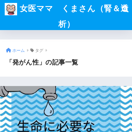
女医ママ くまさん（腎＆透
析）
ホーム
タグ
「発がん性」の記事一覧