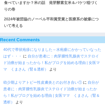
食べていますか？米の話 発芽酵素玄米＆バケツ稲づく
りの巻
2024年被団協のノーベル平和賞受賞と医療系の被爆につ
いて考える
Recent Comments
40代で帯状疱疹になりました～水疱瘡にかかっていなった
はず・・・
に
自分が患者に：肉芽腫性乳腺炎でステロイ
ド治療が始まったから！私がブログを始める理由 | 女医マ
マ くまさん（腎＆透析）
より
幼少期よりアトピー性皮膚炎とのお付き合い①
に
自分が
患者に：肉芽腫性乳腺炎でステロイド治療が始まったか
ら！私がブログを始める理由 | 女医ママ くまさん（腎＆
透析）
より