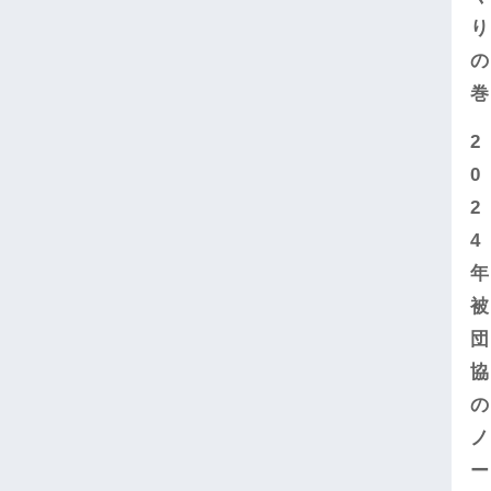
り
の
巻
2
0
2
4
年
被
団
協
の
ノ
ー