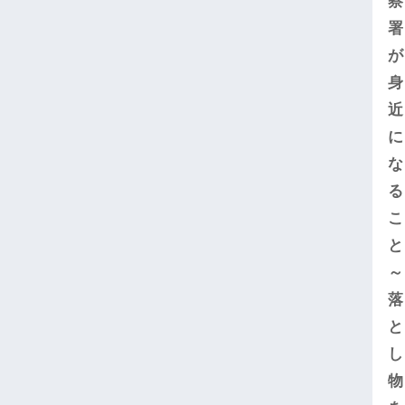
察
署
が
身
近
に
な
る
こ
と
～
落
と
し
物