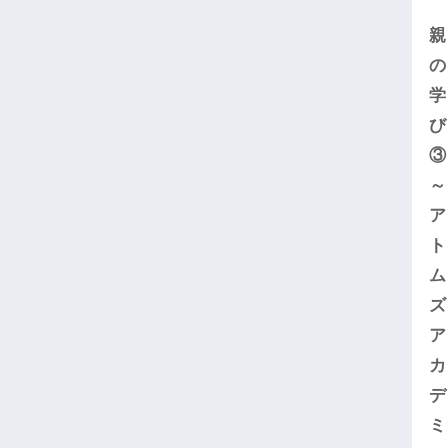
親
の
学
び
③
～
ア
ト
ム
ズ
ア
カ
デ
ミ