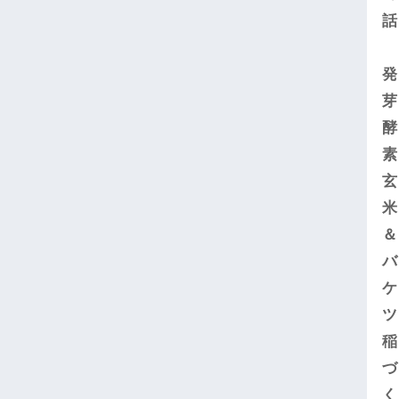
話
発
芽
酵
素
玄
米
＆
バ
ケ
ツ
稲
づ
く