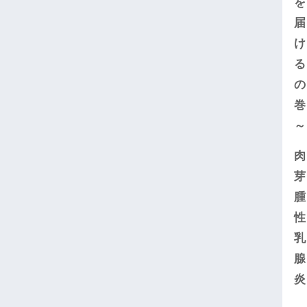
を
届
け
る
の
巻
～
肉
芽
腫
性
乳
腺
炎