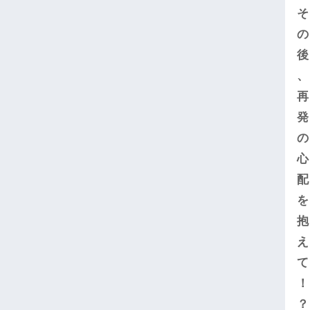
そ
の
後
、
再
発
の
心
配
を
抱
え
て
！
？