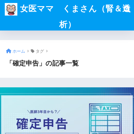
女医ママ くまさん（腎＆透
析）
ホーム
タグ
「確定申告」の記事一覧