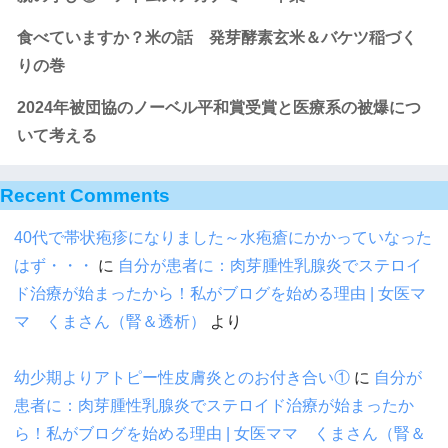
食べていますか？米の話 発芽酵素玄米＆バケツ稲づく
りの巻
2024年被団協のノーベル平和賞受賞と医療系の被爆につ
いて考える
Recent Comments
40代で帯状疱疹になりました～水疱瘡にかかっていなった
はず・・・
に
自分が患者に：肉芽腫性乳腺炎でステロイ
ド治療が始まったから！私がブログを始める理由 | 女医マ
マ くまさん（腎＆透析）
より
幼少期よりアトピー性皮膚炎とのお付き合い①
に
自分が
患者に：肉芽腫性乳腺炎でステロイド治療が始まったか
ら！私がブログを始める理由 | 女医ママ くまさん（腎＆