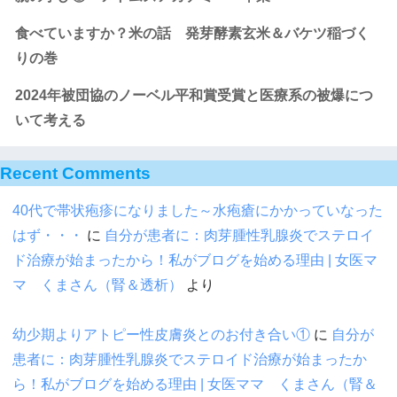
食べていますか？米の話 発芽酵素玄米＆バケツ稲づく
りの巻
2024年被団協のノーベル平和賞受賞と医療系の被爆につ
いて考える
Recent Comments
40代で帯状疱疹になりました～水疱瘡にかかっていなった
はず・・・
に
自分が患者に：肉芽腫性乳腺炎でステロイ
ド治療が始まったから！私がブログを始める理由 | 女医マ
マ くまさん（腎＆透析）
より
幼少期よりアトピー性皮膚炎とのお付き合い①
に
自分が
患者に：肉芽腫性乳腺炎でステロイド治療が始まったか
ら！私がブログを始める理由 | 女医ママ くまさん（腎＆