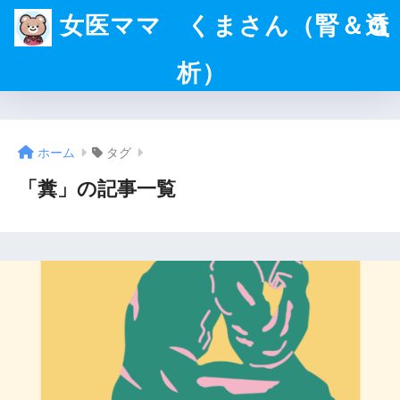
女医ママ くまさん（腎＆透
析）
ホーム
タグ
「糞」の記事一覧