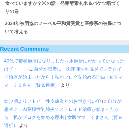
食べていますか？米の話 発芽酵素玄米＆バケツ稲づく
りの巻
2024年被団協のノーベル平和賞受賞と医療系の被爆につ
いて考える
Recent Comments
40代で帯状疱疹になりました～水疱瘡にかかっていなった
はず・・・
に
自分が患者に：肉芽腫性乳腺炎でステロイ
ド治療が始まったから！私がブログを始める理由 | 女医マ
マ くまさん（腎＆透析）
より
幼少期よりアトピー性皮膚炎とのお付き合い①
に
自分が
患者に：肉芽腫性乳腺炎でステロイド治療が始まったか
ら！私がブログを始める理由 | 女医ママ くまさん（腎＆
透析）
より