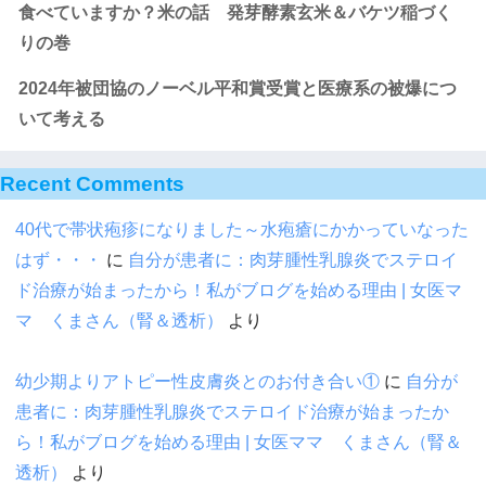
食べていますか？米の話 発芽酵素玄米＆バケツ稲づく
りの巻
2024年被団協のノーベル平和賞受賞と医療系の被爆につ
いて考える
Recent Comments
40代で帯状疱疹になりました～水疱瘡にかかっていなった
はず・・・
に
自分が患者に：肉芽腫性乳腺炎でステロイ
ド治療が始まったから！私がブログを始める理由 | 女医マ
マ くまさん（腎＆透析）
より
幼少期よりアトピー性皮膚炎とのお付き合い①
に
自分が
患者に：肉芽腫性乳腺炎でステロイド治療が始まったか
ら！私がブログを始める理由 | 女医ママ くまさん（腎＆
透析）
より