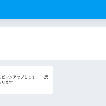
）
のをピックアップします 授
報あります