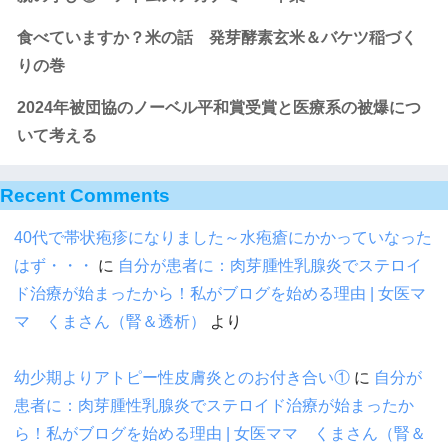
食べていますか？米の話 発芽酵素玄米＆バケツ稲づく
りの巻
2024年被団協のノーベル平和賞受賞と医療系の被爆につ
いて考える
Recent Comments
40代で帯状疱疹になりました～水疱瘡にかかっていなった
はず・・・
に
自分が患者に：肉芽腫性乳腺炎でステロイ
ド治療が始まったから！私がブログを始める理由 | 女医マ
マ くまさん（腎＆透析）
より
幼少期よりアトピー性皮膚炎とのお付き合い①
に
自分が
患者に：肉芽腫性乳腺炎でステロイド治療が始まったか
ら！私がブログを始める理由 | 女医ママ くまさん（腎＆