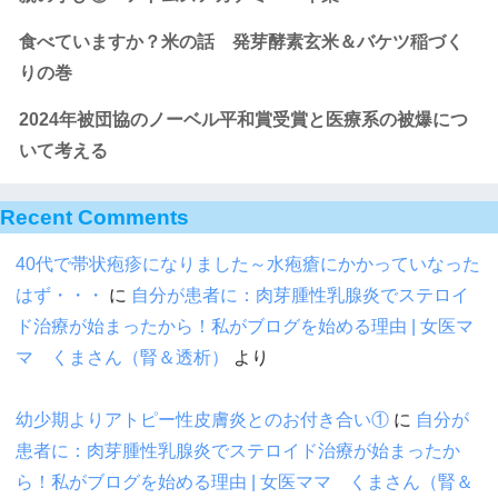
食べていますか？米の話 発芽酵素玄米＆バケツ稲づく
りの巻
2024年被団協のノーベル平和賞受賞と医療系の被爆につ
いて考える
Recent Comments
40代で帯状疱疹になりました～水疱瘡にかかっていなった
はず・・・
に
自分が患者に：肉芽腫性乳腺炎でステロイ
ド治療が始まったから！私がブログを始める理由 | 女医マ
マ くまさん（腎＆透析）
より
幼少期よりアトピー性皮膚炎とのお付き合い①
に
自分が
患者に：肉芽腫性乳腺炎でステロイド治療が始まったか
ら！私がブログを始める理由 | 女医ママ くまさん（腎＆