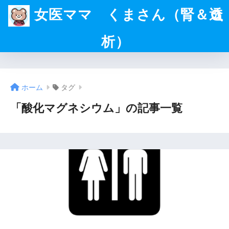
女医ママ くまさん（腎＆透
析）
ホーム
タグ
「酸化マグネシウム」の記事一覧