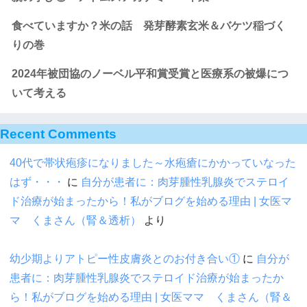
食べていますか？米の話 発芽酵素玄米＆バケツ稲づく
りの巻
2024年被団協のノーベル平和賞受賞と医療系の被爆につ
いて考える
Recent Comments
40代で帯状疱疹になりました～水疱瘡にかかっていなった
はず・・・
に
自分が患者に：肉芽腫性乳腺炎でステロイ
ド治療が始まったから！私がブログを始める理由 | 女医マ
マ くまさん（腎＆透析）
より
幼少期よりアトピー性皮膚炎とのお付き合い①
に
自分が
患者に：肉芽腫性乳腺炎でステロイド治療が始まったか
ら！私がブログを始める理由 | 女医ママ くまさん（腎＆