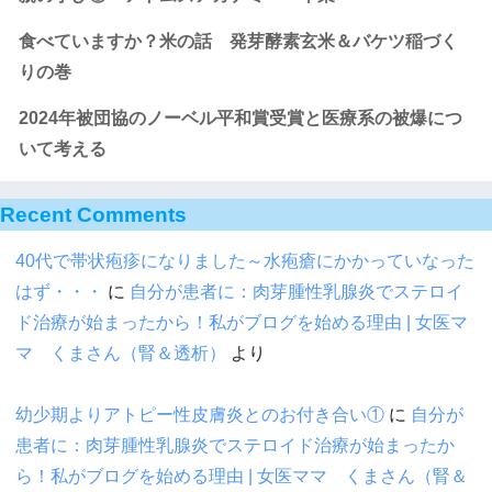
食べていますか？米の話 発芽酵素玄米＆バケツ稲づく
りの巻
2024年被団協のノーベル平和賞受賞と医療系の被爆につ
いて考える
Recent Comments
40代で帯状疱疹になりました～水疱瘡にかかっていなった
はず・・・
に
自分が患者に：肉芽腫性乳腺炎でステロイ
ド治療が始まったから！私がブログを始める理由 | 女医マ
マ くまさん（腎＆透析）
より
幼少期よりアトピー性皮膚炎とのお付き合い①
に
自分が
患者に：肉芽腫性乳腺炎でステロイド治療が始まったか
ら！私がブログを始める理由 | 女医ママ くまさん（腎＆