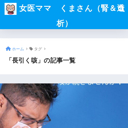
女医ママ くまさん（腎＆透
析）
ホーム
タグ
「長引く咳」の記事一覧